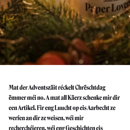
Mat der Adventszäit réckelt Chrëschtdag
ëmmer méi no. A mat all Käerz schenke mir dir
een Artikel. Fir eng Luucht op eis Aarbecht ze
werfen an dir ze weisen, wéi mir
recherchéieren, wéi eng Geschichten eis