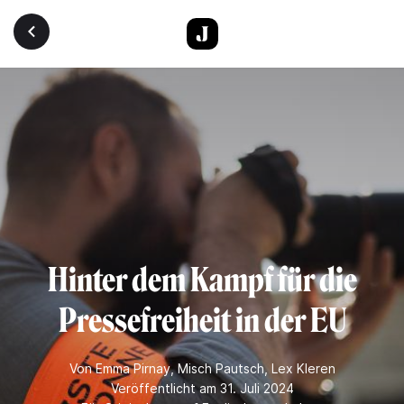
Direkt zum Inhalt
Hinter dem Kampf für die
Pressefreiheit in der EU
Von
Emma Pirnay
,
Misch Pautsch
,
Lex Kleren
Veröffentlicht am 31. Juli 2024