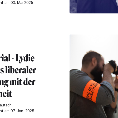
cht am 03. Mai 2025
ial - Lydie
s liberaler
g mit der
eit
autsch
cht am 07. Jan. 2025