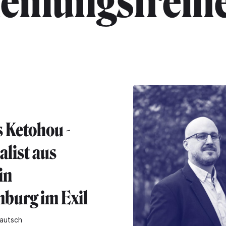
einungsfreihe
s Ketohou -
alist aus
in
burg im Exil
autsch