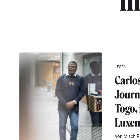
"m
LESEN
Carlo
Journ
Togo, 
Luxem
Von Misch P