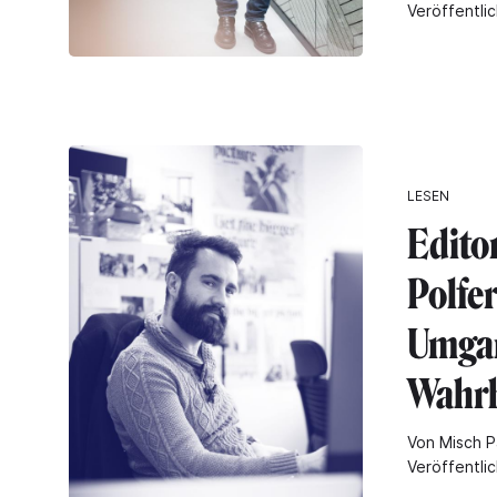
Veröffentli
LESEN
Editor
Polfer
Umgan
Wahrh
Von Misch P
Veröffentli