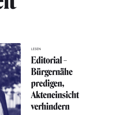
it"
LESEN
Editorial –
Bürgernähe
predigen,
Akteneinsicht
verhindern