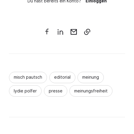
Du hast bereits ein Konto?
Einloggen
misch pautsch
editorial
meinung
lydie polfer
presse
meinungsfreiheit