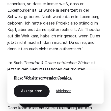
schenken, so dass er immer weiß, dass er
Luxemburger ist. Er wurde ja seinerzeit in der
Schweiz geboren. Noah wurde dann in Luxemburg
geboren. Ich hatte dieses Projekt also ständig im
Kopf, aber erst Jahre später realisiert. Als Theodor
auf die Welt kam, habe ich mir gesagt, wenn Du es
jetzt nicht machst, dann machst Du es nie, und
dann ist es auch nicht mehr authentisch."
Ihr Buch
Theodor & Grace entdecken Zürich
ist
jetzt in den Geburtsstationen der größten
Krankenhäuser in Zürich zu finden. "Das ist ein
Diese Website verwendet Cookies.
schönes Geschenk für junge Familien, weil man viel
über die Stadt lernt, wo das Kind geboren wird. Ich
Akzeptieren
Ablehnen
hoffe, dass ich meine Bücher auch in Luxemburg in
DE
die Spitäler bringen kann. Das wäre superschön.
Dann könnte ich ein Stück Luxemburg mit den