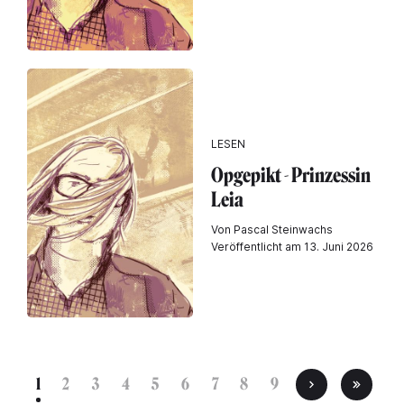
LESEN
Opgepikt - Prinzessin
Leia
Von Pascal Steinwachs
Veröffentlicht am 13. Juni 2026
1
2
3
4
5
6
7
8
9