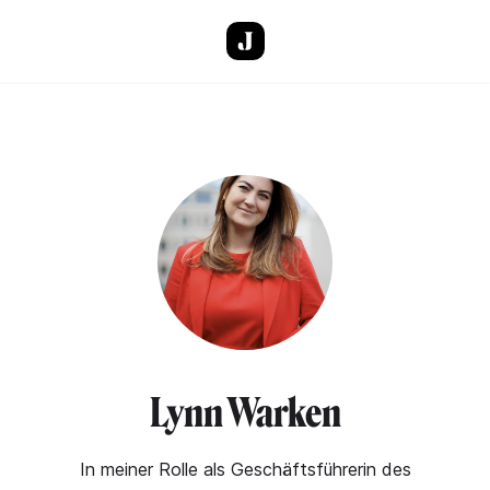
Direkt zum Inhalt
Lynn Warken
In meiner Rolle als Geschäftsführerin des