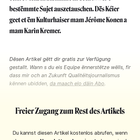
bestëmmte Sujet auszetauschen. Dës Kéier
geet et ëm Kulturhaiser mam Jérôme Konen a
mam Karin Kremer.
Dësen Artikel gëtt dir gratis zur Verfügung
gestallt. Wann s du eis Equipe ënnerstëtze wëlls, fir
dass mir och an Zukunft Qualitéitsjournalismus
kënnen ubidden,
da maach elo däin Abo
.
Freier Zugang zum Rest des Artikels
Du kannst diesen Artikel kostenlos abrufen, wenn