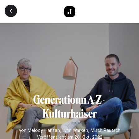
Direkt zum Inhalt
Generatioun A-Z -
Kulturhaiser
Von
Melody Hansen
,
Lynn Warken
,
Misch Pautsch
Veröffentlicht am 20. Okt. 2022