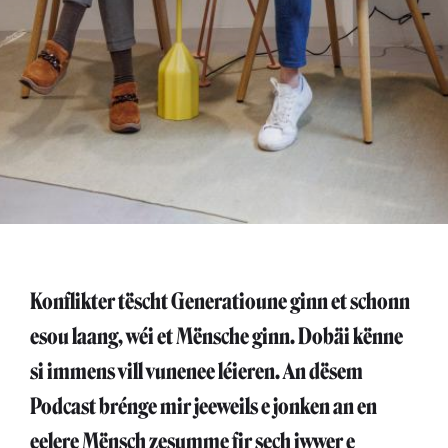
Konflikter tëscht Generatioune ginn et schonn
esou laang, wéi et Mënsche ginn. Dobäi kënne
si immens vill vunenee léieren. An dësem
Podcast brénge mir jeeweils e jonken an en
eelere Mënsch zesumme fir sech iwwer e