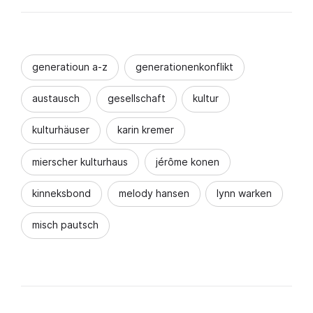
generatioun a-z
generationenkonflikt
austausch
gesellschaft
kultur
kulturhäuser
karin kremer
mierscher kulturhaus
jérôme konen
kinneksbond
melody hansen
lynn warken
misch pautsch