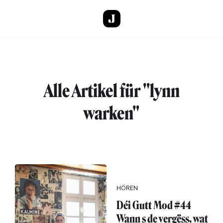
Direkt zum Inhalt
Alle Artikel für "lynn
warken"
HÖREN
Déi Gutt Mod #44
Wann s de vergëss, wat