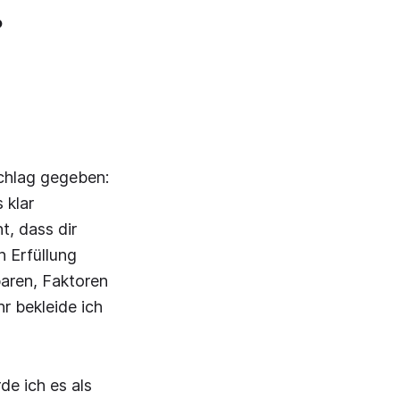
.
chlag gegeben:
 klar
t, dass dir
n Erfüllung
baren, Faktoren
r bekleide ich
de ich es als