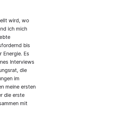
llt wird, wo
nd ich mich
iebte
sfordernd bis
r Energie. Es
ines Interviews
ungsrat, die
ungen im
en meine ersten
 die erste
usammen mit