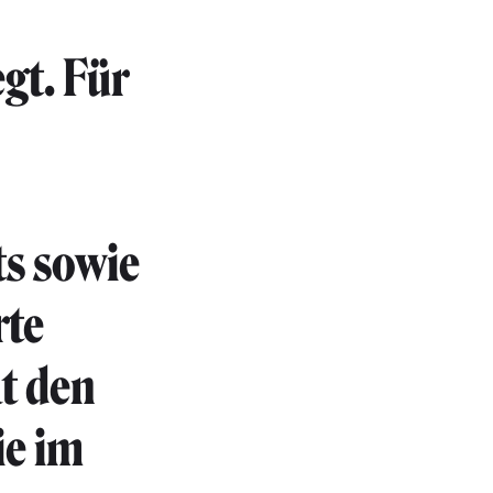
egt. Für
ts sowie
rte
t den
ie im