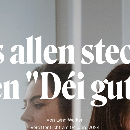
 allen ste
en "Déi gu
Von
Lynn Warken
Veröffentlicht am 04. Jan. 2024