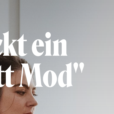
ckt ein
tt Mod"