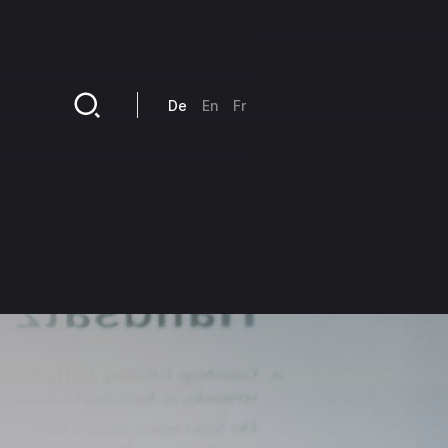
Direkt zum Inhalt
De
En
Fr