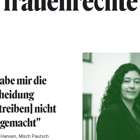
"frauenrechte
habe mir die
heidung
treiben] nicht
t gemacht"
 Hansen, Misch Pautsch