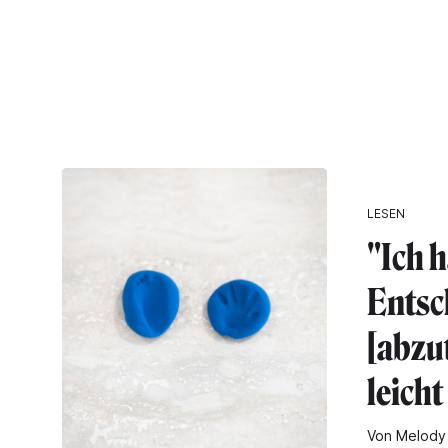
LESEN
"Ich 
Entsc
[abzu
leich
Von Melody