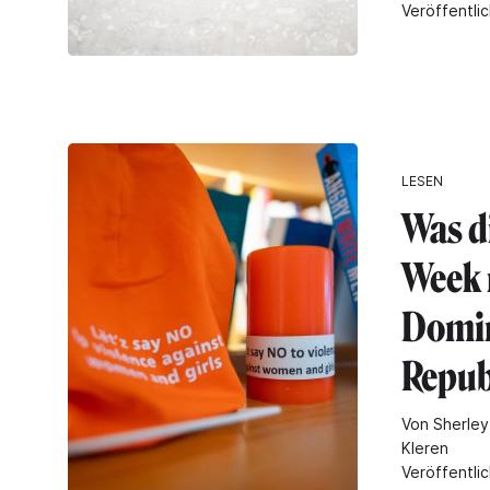
Veröffentlic
LESEN
Was d
Week 
Domin
Repub
Von Sherley
Kleren
Veröffentli