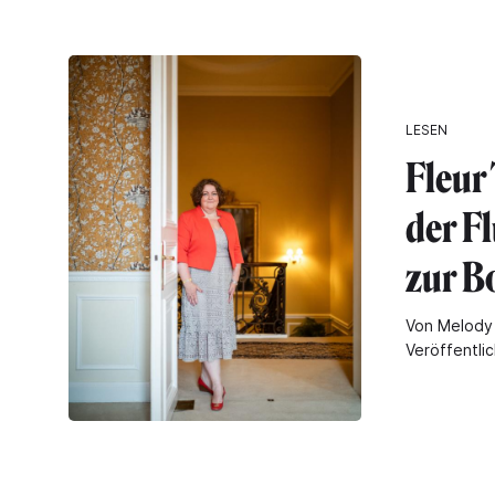
LESEN
Fleur
der F
zur B
Von Melody 
Veröffentli