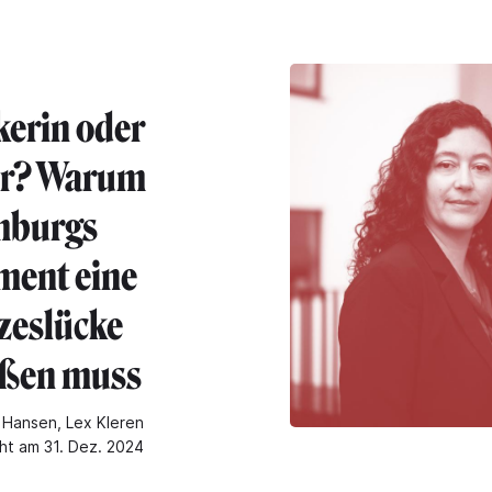
kerin oder
er? Warum
mburgs
ment eine
zeslücke
eßen muss
Hansen, Lex Kleren
cht am 31. Dez. 2024