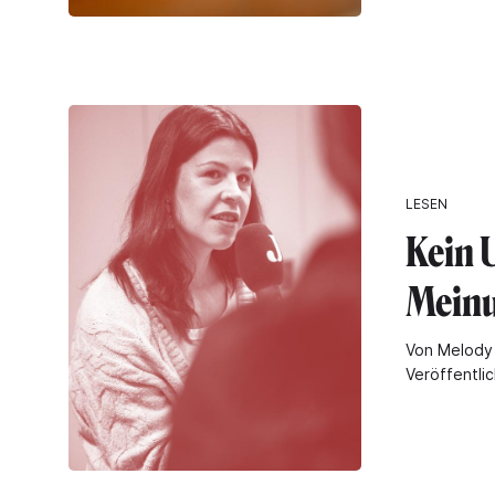
LESEN
Kein U
Mein
Von Melody
Veröffentli