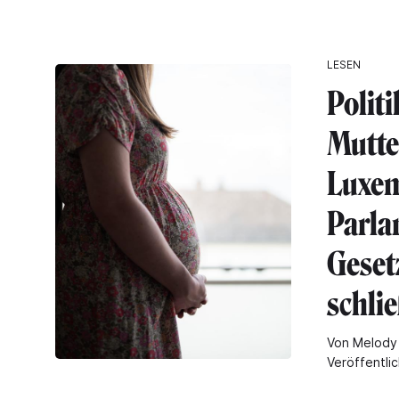
LESEN
Politi
Mutt
Luxe
Parla
Geset
schli
Von Melody 
Veröffentli