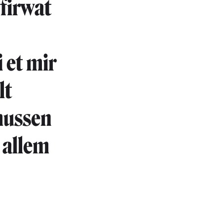
firwat
 et mir
lt
mussen
n allem