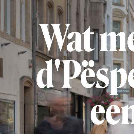
Wat me
d'Pëspe
ee