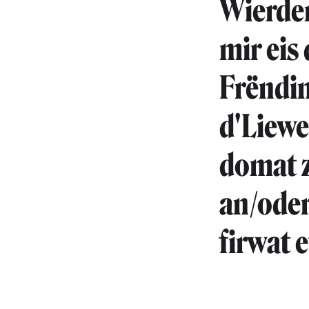
Wierder
mir eis
Frëndin
d'Liewe 
domat z
an/oder
firwat 