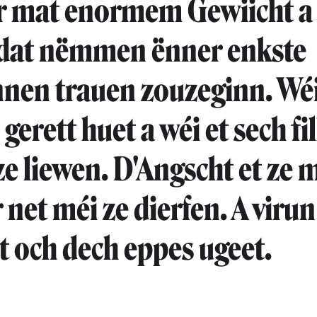
 mat enormem Gewiicht a 
 dat nëmmen ënner enkste
nen trauen zouzeginn. Wéi
gerett huet a wéi et sech fil
e liewen. D'Angscht et ze 
 net méi ze dierfen. A viru
et och dech eppes ugeet.