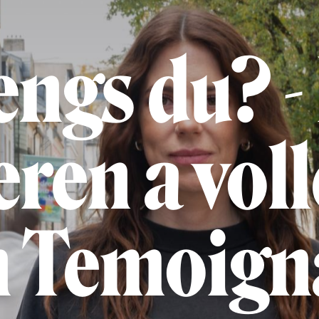
ngs du? -
ren a vol
n Temoign