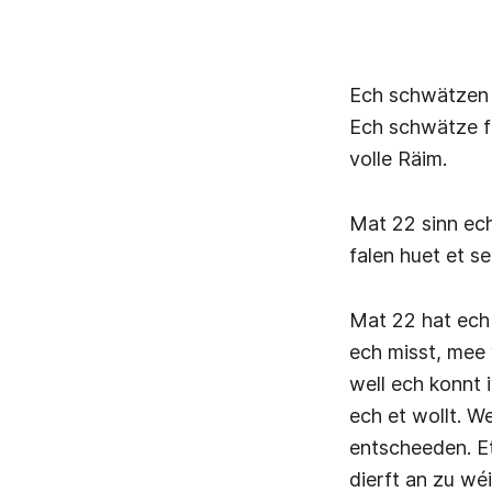
Ech schwätzen h
Ech schwätze fir
volle Räim.
Mat 22 sinn ech
falen huet et se
Mat 22 hat ech 
ech misst, mee 
well ech konnt
ech et wollt. W
entscheeden. Et
dierft an zu wé