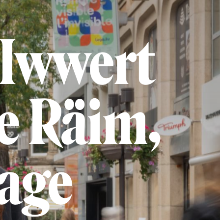
 Iwwert
le Räim,
age