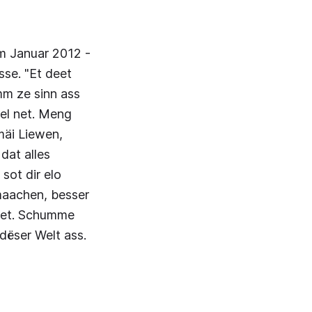
m Januar 2012 -
se. "Et deet
mm ze sinn ass
uel net. Meng
mäi Liewen,
dat alles
sot dir elo
 maachen, besser
huet. Schumme
dëser Welt ass.