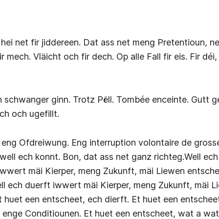
ei net fir jiddereen. Dat ass net meng Pretentioun, ne
 mech. Vläicht och fir dech. Op alle Fall fir eis. Fir déi
 schwanger ginn. Trotz Pëll. Tombée enceinte. Gutt ge
ch och ugefillt.
eng Ofdreiwung. Eng interruption volontaire de gross
well ech konnt. Bon, dat ass net ganz richteg.Well ech
 iwwert mäi Kierper, meng Zukunft, mäi Liewen entsch
ell ech duerft iwwert mäi Kierper, meng Zukunft, mäi 
 huet een entscheet, ech dierft. Et huet een entschee
i enge Conditiounen. Et huet een entscheet, wat a wat