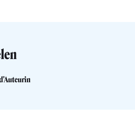
elen
d'Auteurin