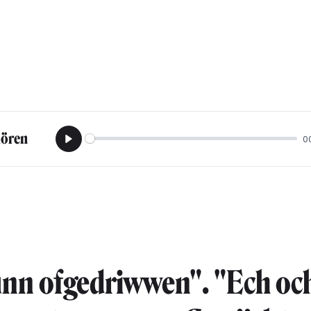
hören
0
Play
nn ofgedriwwen". "Ech och