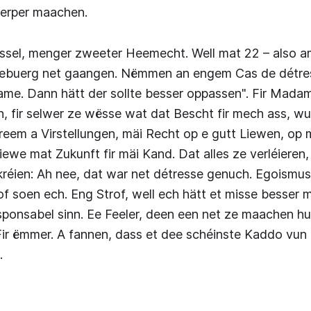
erper maachen.
issel, menger zweeter Heemecht. Well mat 22 – also a
zebuerg net gaangen. Nëmmen an engem Cas de détres
me. Dann hätt der sollte besser oppassen". Fir Mada
, fir selwer ze wësse wat dat Bescht fir mech ass, w
eem a Virstellungen, mäi Recht op e gutt Liewen, op 
ewe mat Zukunft fir mäi Kand. Dat alles ze verléieren, 
réien: Ah nee, dat war net détresse genuch. Egoismus 
rof soen ech. Eng Strof, well ech hätt et misse besser
sponsabel sinn. Ee Feeler, deen een net ze maachen 
Fir ëmmer. A fannen, dass et dee schéinste Kaddo vun 
.