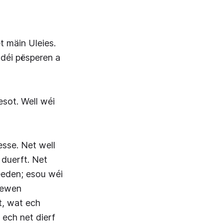
t mäin Uleies.
, déi pësperen a
sot. Well wéi
esse. Net well
 duerft. Net
eeden; esou wéi
Liewen
t, wat ech
 ech net dierf