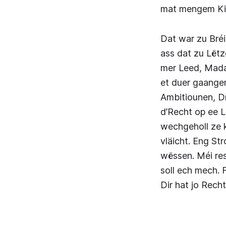
mat mengem Ki
Dat war zu Bré
ass dat zu Lët
mer Leed, Mada
et duer gaangen
Ambitiounen, Dr
d’Recht op ee Li
wechgeholl ze k
vläicht. Eng St
wëssen. Méi re
soll ech mech. 
Dir hat jo Recht