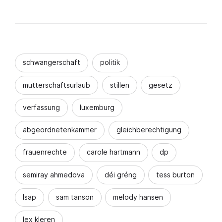
schwangerschaft
politik
mutterschaftsurlaub
stillen
gesetz
verfassung
luxemburg
abgeordnetenkammer
gleichberechtigung
frauenrechte
carole hartmann
dp
semiray ahmedova
déi gréng
tess burton
lsap
sam tanson
melody hansen
lex kleren