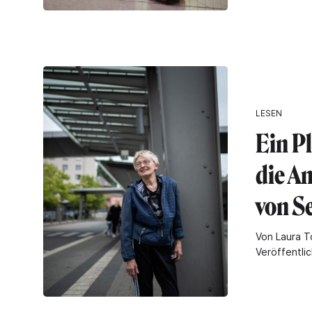
LESEN
Ein P
die A
von S
Von Laura T
Veröffentli