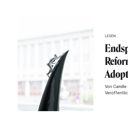
LESEN
Endsp
Refor
Adopt
Von Camille 
Veröffentli