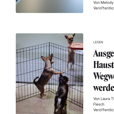
Von Melody 
Veröffentlic
LESEN
Ausge
Haust
Wegw
werd
Von Laura T
Flesch
Veröffentli