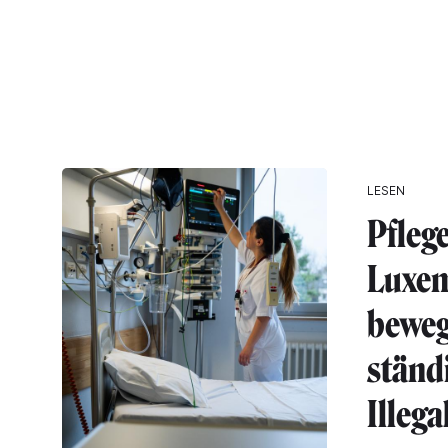
LESEN
Pflege
Luxem
beweg
ständi
Illega