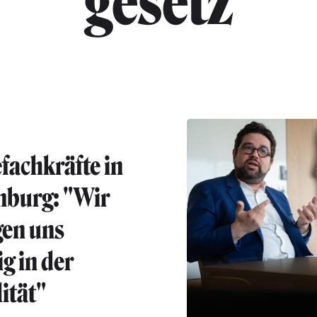
"gesetz"
fachkräfte in
burg: "Wir
en uns
g in der
lität"