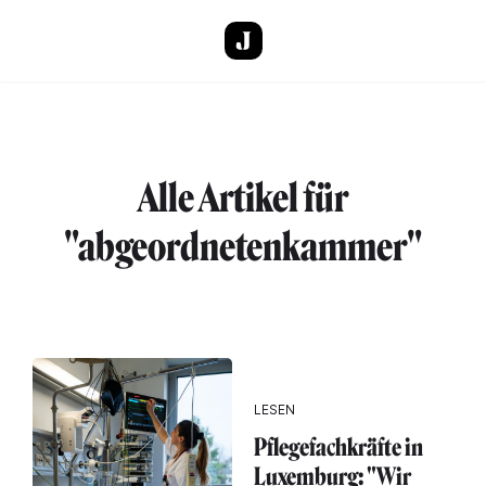
Direkt zum Inhalt
Alle Artikel für
"abgeordnetenkammer"
LESEN
Pflegefachkräfte in
Luxemburg: "Wir