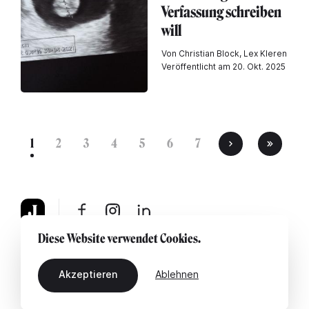
Verfassung schreiben
will
Von Christian Block, Lex Kleren
Veröffentlicht am 20. Okt. 2025
1
2
3
4
5
6
7
Diese Website verwendet Cookies.
Über uns
Rechtshinweis
Kontaktiere uns
Akzeptieren
Ablehnen
DE