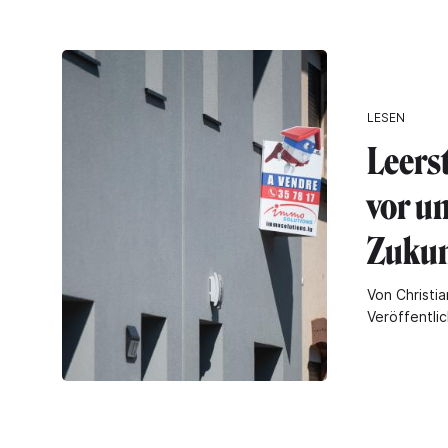
LESEN
Leers
vor u
Zukun
Von Christia
Veröffentli