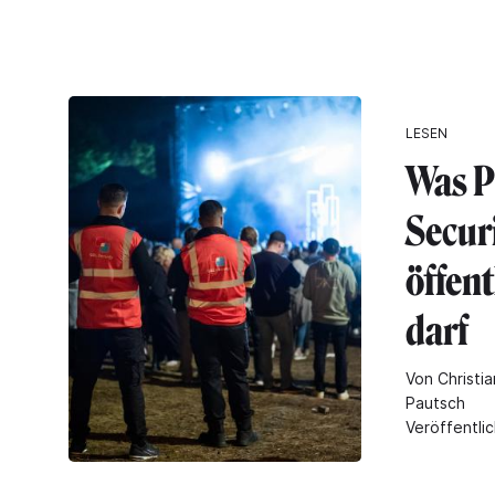
LESEN
Was P
Secur
öffen
darf
Von Christia
Pautsch
Veröffentli