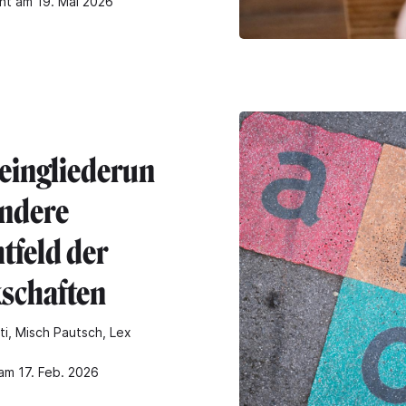
cht am 19. Mai 2026
eingliederun
andere
tfeld der
schaften
ti, Misch Pautsch, Lex
 am 17. Feb. 2026