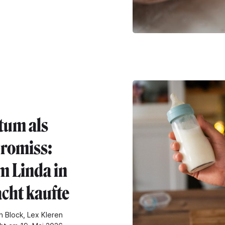
tum als
romiss:
 Linda in
cht kaufte
n Block, Lex Kleren