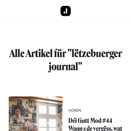
Direkt zum Inhalt
Alle Artikel für "lëtzebuerger
journal"
HÖREN
Déi Gutt Mod #44
Wann s de vergëss, wat