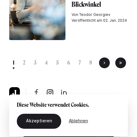
Blickwinkel
Von Teodor Georgiev
Veröffentlicht am 02. Jan. 2024
1
2
3
4
5
6
7
8
Diese Website verwendet Cookies.
Über uns
Rechtshinweis
Kontaktiere uns
Akzeptieren
Ablehnen
DE