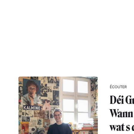
ÉCOUTER
Déi G
Wann 
wat s 