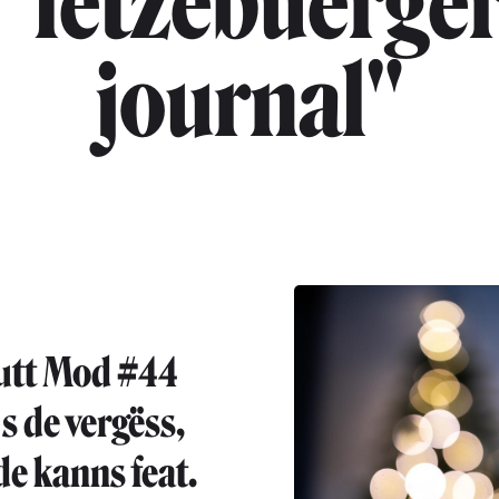
"lëtzebuerge
journal"
utt Mod #44
s de vergëss,
de kanns feat.