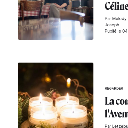
Célin
Par Melody 
Joseph
Publié le 0
REGARDER
La co
l'Aven
Par Lëtzebu