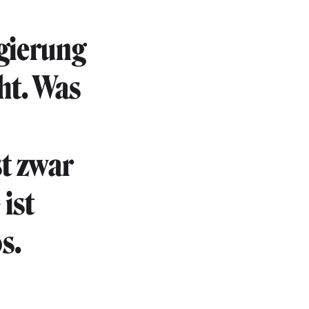
egierung
cht. Was
st zwar
 ist
s.