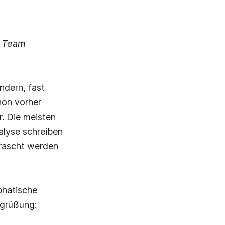
r Team
ndern, fast
chon vorher
. Die meisten
alyse schreiben
rrascht werden
phatische
egrüßung: