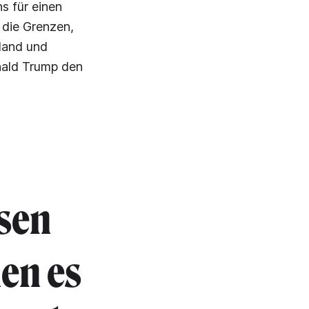
s für einen
 die Grenzen,
land und
nald Trump den
sen
en es