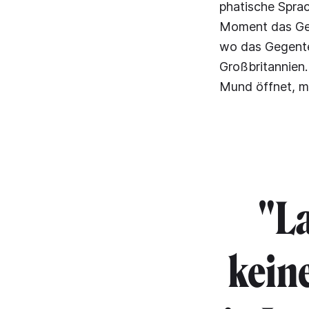
phatische Sprac
Moment das Geg
wo das Gegentei
Großbritannien
Mund öffnet, m
"L
kein