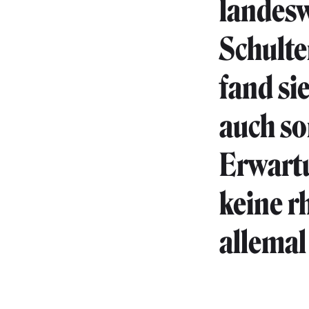
landesw
Schulte
fand si
auch so
Erwartu
keine r
allemal