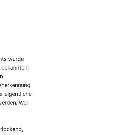
chts wurde
 bekannten,
en
 Anerkennung
r eigentliche
 werden. Wer
erlockend,