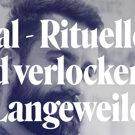
al - Rituel
 verlock
Langeweil