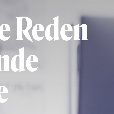
le Reden
ende
e