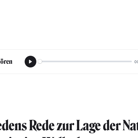
hören
0
Play
edens Rede zur Lage der Na