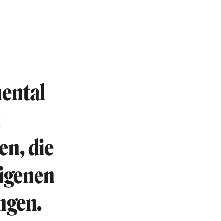
mental
t
en, die
eigenen
ngen.