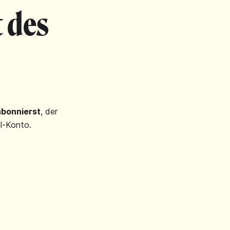
 des
abonnierst
, der
l-Konto.