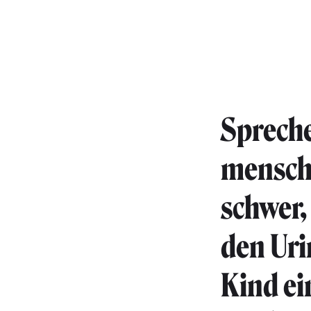
Spreche
menschl
schwer,
den Uri
Kind ei