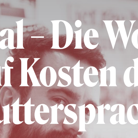
ial – Die 
f Kosten 
tterspra