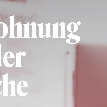
Wohnung
der
che