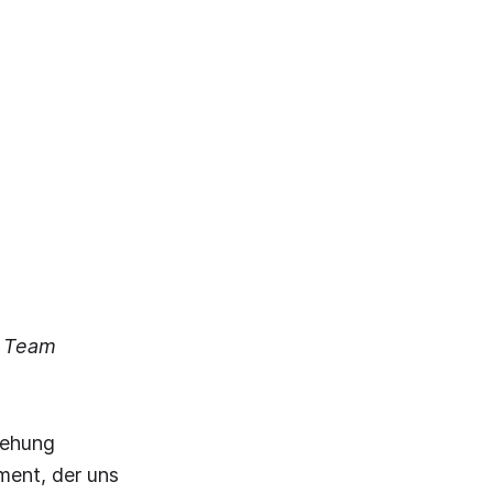
r Team
tehung
ment, der uns