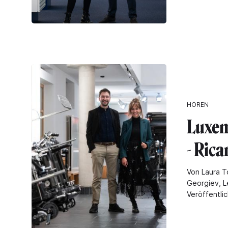
HÖREN
Luxem
- Ric
Von Laura T
Georgiev, L
Veröffentli