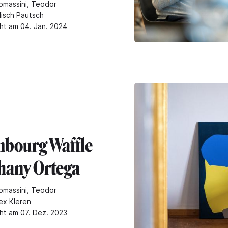
omassini, Teodor
isch Pautsch
cht am 04. Jan. 2024
bourg Waffle
phany Ortega
omassini, Teodor
ex Kleren
cht am 07. Dez. 2023