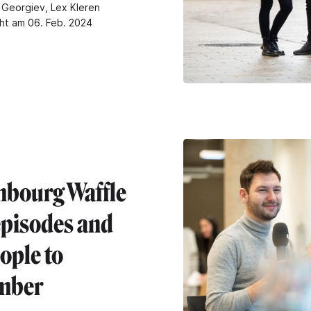
Georgiev, Lex Kleren
cht am 06. Feb. 2024
bourg Waffle
 episodes and
ople to
mber