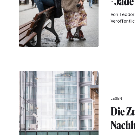
- Jade
Von Teodor 
Veröffentli
LESEN
Die Z
Nachh