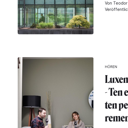
Von Teodor 
Veröffentli
HÖREN
Luxem
- Ten
ten pe
reme