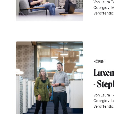
Von Laura T
Georgiev, M
Veröffentli
HÖREN
Luxem
- Ste
Von Laura T
Georgiev, L
Veröffentli