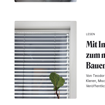
LESEN
Mit I
zum n
Baue
Von Teodor
Kleren, Mis
Veröffentli