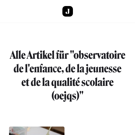
Direkt zum Inhalt
Alle Artikel für "observatoire
de l'enfance, de la jeunesse
et de la qualité scolaire
(oejqs)"