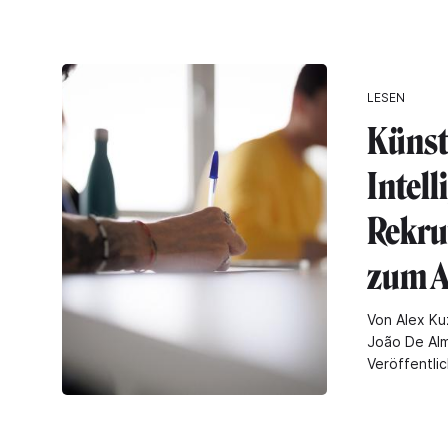
LESEN
Künst
Intell
Rekru
zum A
Von Alex Ku
João De Alm
Veröffentli