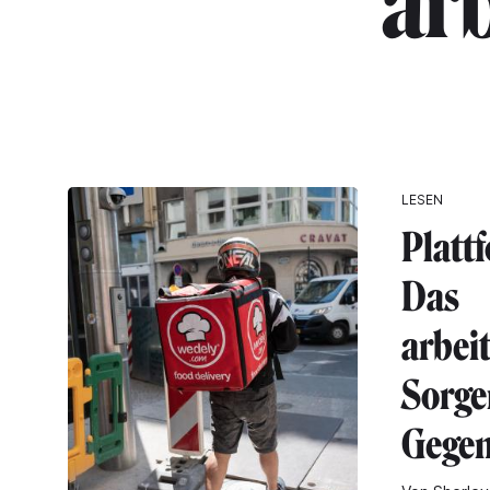
"ar
LESEN
Platt
Das
arbei
Sorge
Gege