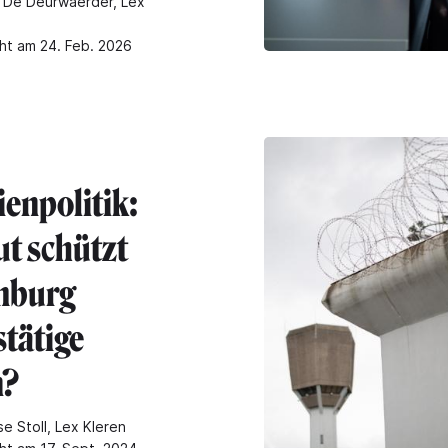
 De Deurwaerder, Lex
cht am 24. Feb. 2026
ienpolitik:
ut schützt
mburg
stätige
n?
e Stoll, Lex Kleren