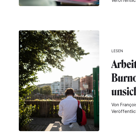
Veröffentli
LESEN
Arbeit
Burno
unsic
Von François
Veröffentli