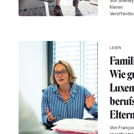
Von Sherley
Kleren
Veröffentli
LESEN
Famil
Wie g
Luxe
beruf
Elter
Von François