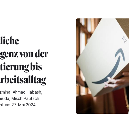
liche
igenz von der
tierung bis
rbeitsalltag
zmina, Ahmad Habash,
eida, Misch Pautsch
cht am 27. Mai 2024