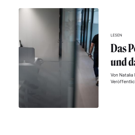
LESEN
Das P
und d
Von Natalia 
Veröffentli