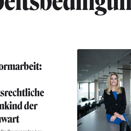
beitsbedingu
formarbeit:
tsrechtliche
nkind der
nwart