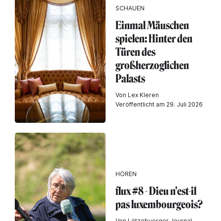
SCHAUEN
Einmal Mäuschen
spielen: Hinter den
Türen des
großherzoglichen
Palasts
Von Lex Kleren
Veröffentlicht am 29. Juli 2026
HÖREN
flux #8 - Dieu n'est-il
pas luxembourgeois?
Von Lëtzebuerger Journal