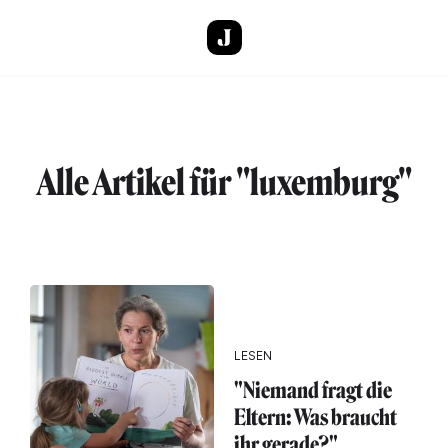
Direkt zum Inhalt
Alle Artikel für "luxemburg"
LESEN
"Niemand fragt die
Eltern: Was braucht
ihr gerade?"