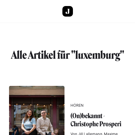
Direkt zum Inhalt
Alle Artikel für "luxemburg"
HÖREN
(On)bekannt -
Christophe Prosperi
Von Jill Lallemang, Maxime