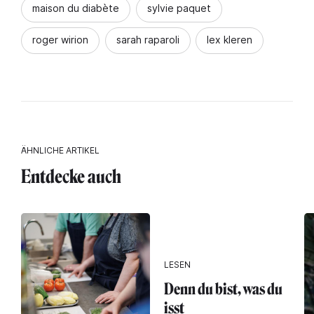
maison du diabète
sylvie paquet
roger wirion
sarah raparoli
lex kleren
ÄHNLICHE ARTIKEL
Entdecke auch
LESEN
Denn du bist, was du
isst