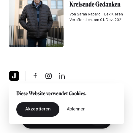
Kreisende Gedanken
Von Sarah Raparoli, Lex Kleren
Veröffentlicht am 01. Dez. 2021
Über uns
Rechtshinweis
Kontaktiere uns
Diese Website verwendet Cookies.
Akzeptieren
Ablehnen
DE