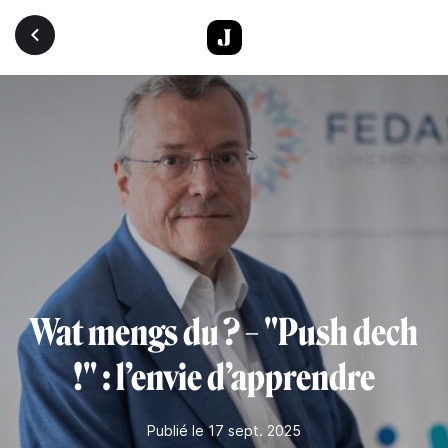
Aller au contenu principal
Wat mengs du ? – "Push dech
!" : l’envie d’apprendre
Publié le 17 sept. 2025