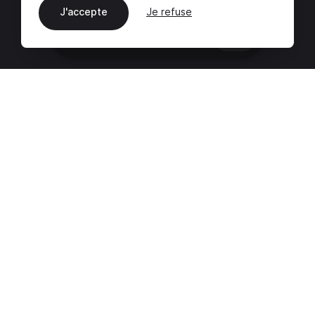
J'accepte
Je refuse
FR