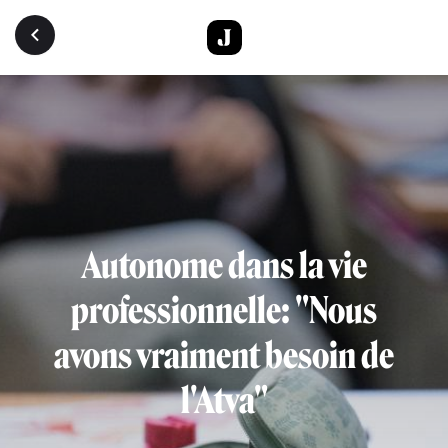
Aller au contenu principal
Autonome dans la vie
professionnelle: "Nous
avons vraiment besoin de
l'Atva"