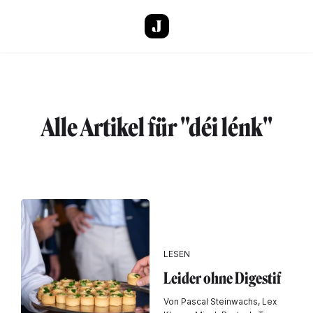
Direkt zum Inhalt
Alle Artikel für "déi lénk"
LESEN
Leider ohne Digestif
Von Pascal Steinwachs, Lex