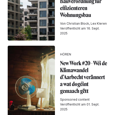
Bauverordnung für
effizienteren
Wohnungsbau
Von Christian Block, Lex Kleren
Veröffentlicht am 16. Sept.
2025
HÖREN
New Work #20 - Wéi de
Klimawandel
d'Aarbecht verännert
a wat dogéint
gemaach gëtt
Sponsored content
Veröffentlicht am 01. Sept.
2025