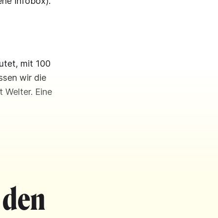
ehe Infobox).
utet, mit 100
sen wir die
 Welter. Eine
 den