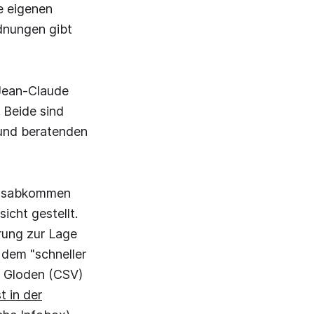
e eigenen
dnungen gibt
 Jean-Claude
. Beide sind
 und beratenden
ionsabkommen
cht gestellt.
rung zur Lage
 dem "schneller
n Gloden (CSV)
t in der