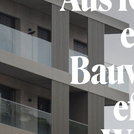
e
Bauv
e