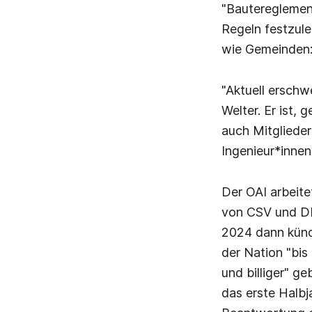
"Bautereglement
Regeln festzul
wie Gemeinden: 
"Aktuell erschw
Welter. Er ist, 
auch Mitgliede
Ingenieur*innen
Der OAI arbeite
von CSV und DP
2024 dann kündi
der Nation "bis
und billiger" g
das erste Halbj