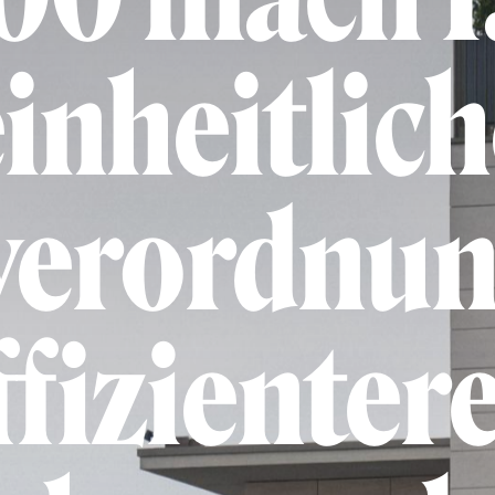
inheitlic
erordnun
ffizienter