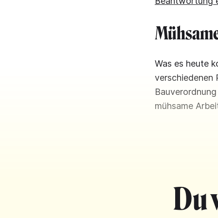
Beantwortung e
Mühsame 
Was es heute ko
verschiedenen 
Bauverordnung w
mühsame Arbeit, 
Du 