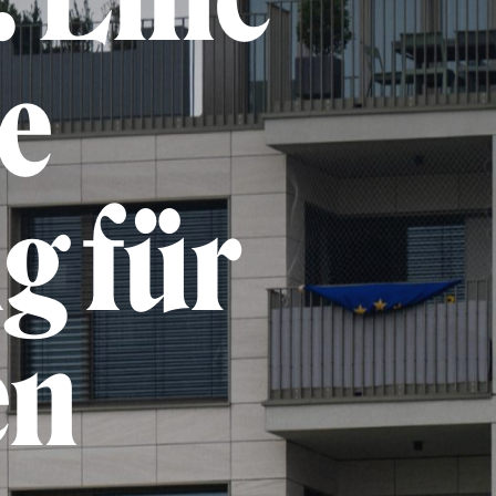
he
g für
en