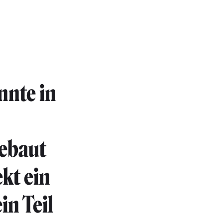
nnte in
gebaut
kt ein
ein Teil