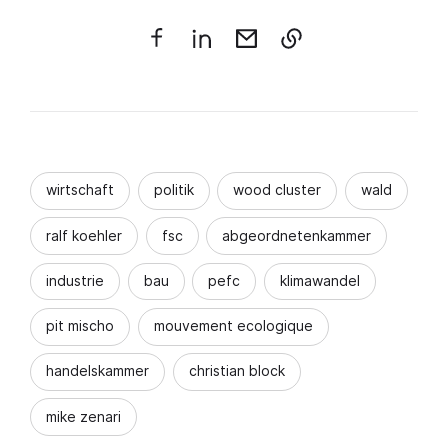
wirtschaft
politik
wood cluster
wald
ralf koehler
fsc
abgeordnetenkammer
industrie
bau
pefc
klimawandel
pit mischo
mouvement ecologique
handelskammer
christian block
mike zenari