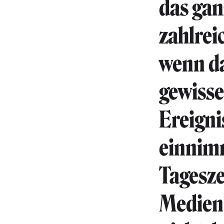
das gan
zahlrei
wenn da
gewisse
Ereigni
einnimm
Tagesze
Medien 