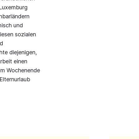
n Luxemburg
chbarländern
misch und
diesen sozialen
nd
hte diejenigen,
rbeit einen
, am Wochenende
Elternurlaub