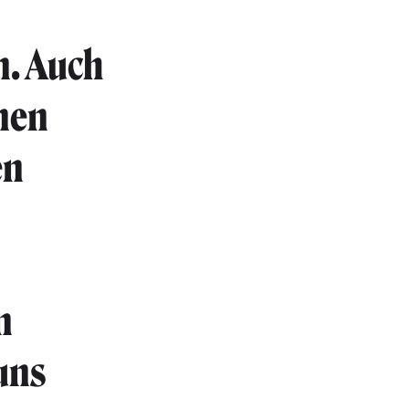
n. Auch
nen
en
n
uns