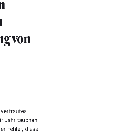
n
n
ng von
 vertrautes
ür Jahr tauchen
r Fehler, diese