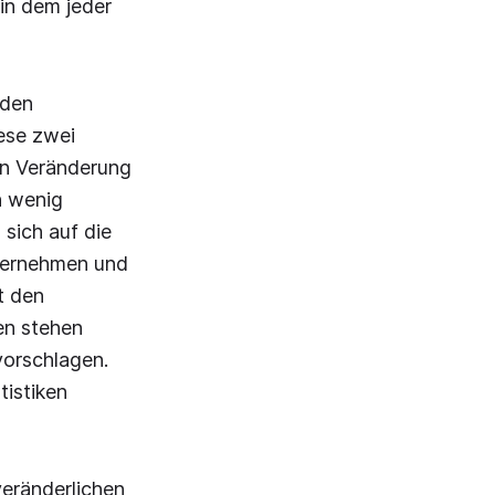
in dem jeder
 den
ese zwei
en Veränderung
n wenig
sich auf die
ternehmen und
t den
en stehen
vorschlagen.
tistiken
veränderlichen