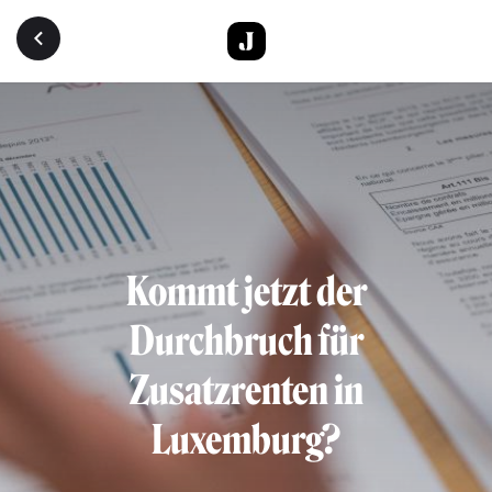
Direkt zum Inhalt
Kommt jetzt der
Durchbruch für
Zusatzrenten in
Luxemburg?