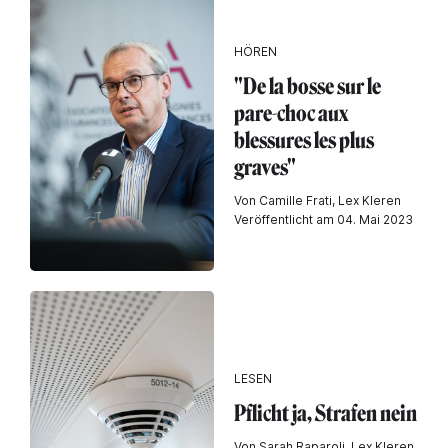
HÖREN
"De la bosse sur le
pare-choc aux
blessures les plus
graves"
Von Camille Frati, Lex Kleren
Veröffentlicht am 04. Mai 2023
LESEN
Pflicht ja, Strafen nein
Von Sarah Raparoli, Lex Kleren