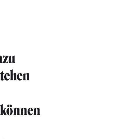
azu
stehen
e können