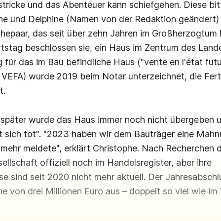
llstricke und das Abenteuer kann schiefgehen. Diese bi
he und Delphine (Namen von der Redaktion geändert)
hepaar, das seit über zehn Jahren im Großherzogtum l
rtstag beschlossen sie, ein Haus im Zentrum des Land
 für das im Bau befindliche Haus ("vente en l'état futu
 VEFA) wurde 2019 beim Notar unterzeichnet, die Fert
t.
e später wurde das Haus immer noch nicht übergeben 
lt sich tot". "2023 haben wir dem Bauträger eine Mahn
t mehr meldete", erklärt Christophe. Nach Recherchen
sellschaft offiziell noch im Handelsregister, aber ihre
e sind seit 2020 nicht mehr aktuell. Der Jahresabsch
e von drei Millionen Euro aus – doppelt so viel wie im 