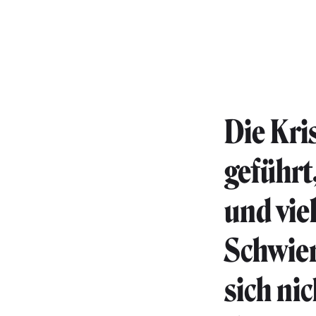
Die Kri
geführt,
und vie
Schwier
sich nic