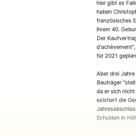
hier gibt es Fa
haben Christop
französisches E
ihrem 40. Gebu
Der Kaufvertrag
d'achèvement",
für 2021 geplan
Aber drei Jahr
Bauträger "stel
da er sich nich
existiert die Ge
Jahresabschlüss
Schulden in Höh