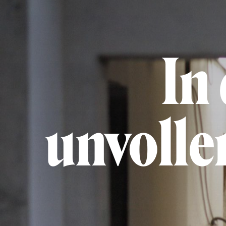
In
unvolle