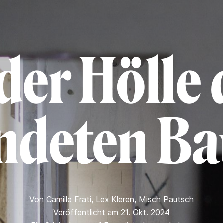
 der Hölle 
ndeten Ba
Von
Camille Frati
,
Lex Kleren
,
Misch Pautsch
Veröffentlicht am 21. Okt. 2024