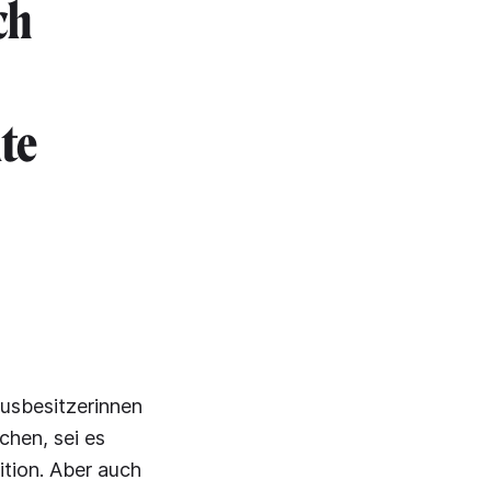
ch
lte
usbesitzerinnen
hen, sei es
ition. Aber auch