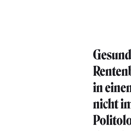
Gesundh
Rentenb
in eine
nicht i
Politol