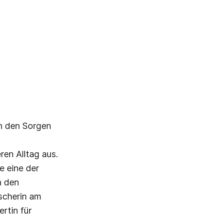
on den Sorgen
en Alltag aus.
e eine der
n den
rscherin am
rtin für