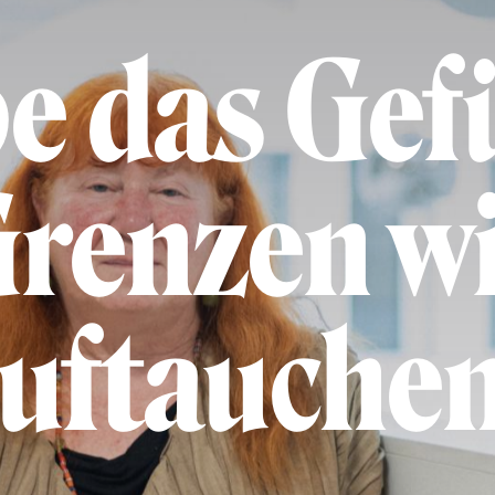
e das Gef
Grenzen w
uftauche