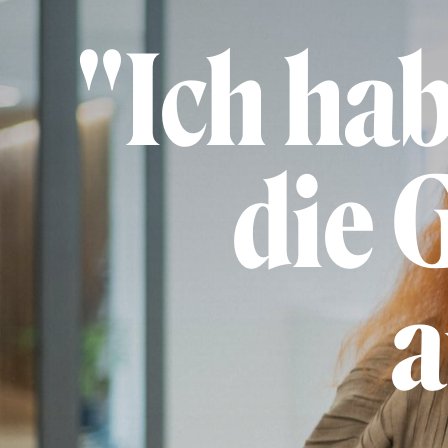
"Ich hab
die 
a