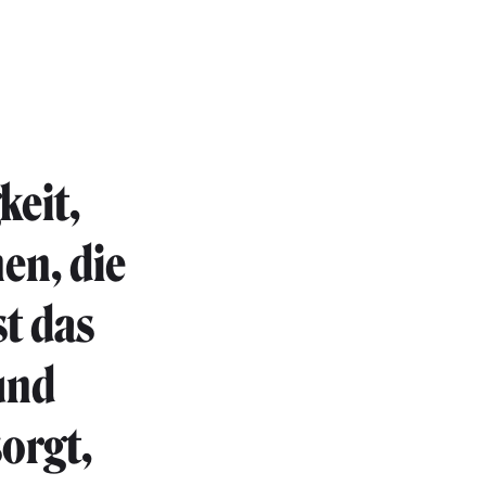
keit,
en, die
st das
und
sorgt,