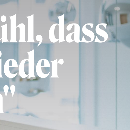
ühl, dass
ieder
n"