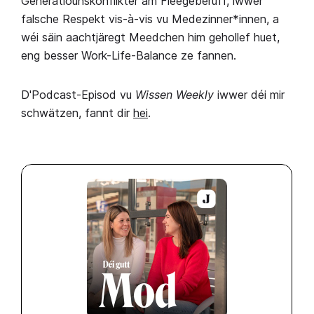
Generatiounskonflikter am Fleegeberuff, iwwer
falsche Respekt vis-à-vis vu Medezinner*innen, a
wéi säin aachtjäregt Meedchen him gehollef huet,
eng besser Work-Life-Balance ze fannen.
D'Podcast-Episod vu
Wissen Weekly
iwwer déi mir
schwätzen, fannt dir
hei
.