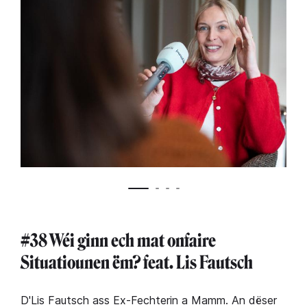
#38 Wéi ginn ech mat onfaire
Situatiounen ëm? feat. Lis Fautsch
D'Lis Fautsch ass Ex-Fechterin a Mamm. An dëser