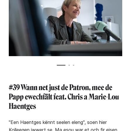
#39 Wann net just de Patron, mee de
Papp ewechfält feat. Chris a Marie-Lou
Haentges
"Een Haentges kënnt seelen eleng", soen hier
Kolleegen iwwert se. Ma esou war et och fir eisen