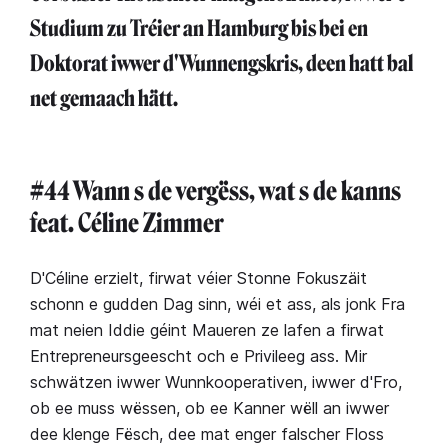
Studium zu Tréier an Hamburg bis bei en
Doktorat iwwer d'Wunnengskris, deen hatt bal
net gemaach hätt.
#44 Wann s de vergëss, wat s de kanns
feat. Céline Zimmer
D'Céline erzielt, firwat véier Stonne Fokuszäit
schonn e gudden Dag sinn, wéi et ass, als jonk Fra
mat neien Iddie géint Maueren ze lafen a firwat
Entrepreneursgeescht och e Privileeg ass. Mir
schwätzen iwwer Wunnkooperativen, iwwer d'Fro,
ob ee muss wëssen, ob ee Kanner wëll an iwwer
dee klenge Fësch, dee mat enger falscher Floss