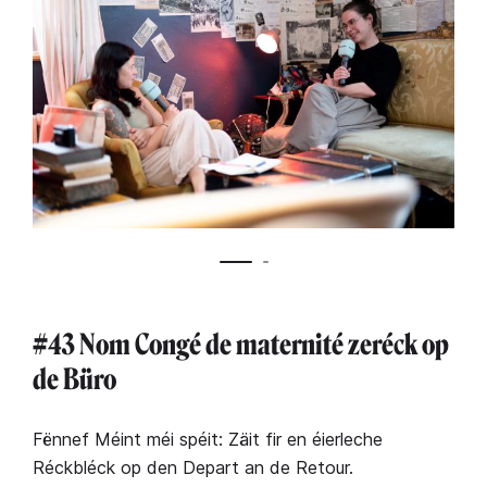
#43 Nom Congé de maternité zeréck op
de Büro
Fënnef Méint méi spéit: Zäit fir en éierleche
Réckbléck op den Depart an de Retour.