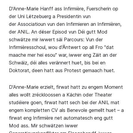
D'Anne-Marie Hanff ass Infirmière, Fuerscherin op
der Uni Lëtzebuerg a Presidentin vun
der Associatioun vun den Infirmieren an Infirmièren,
der ANIL. An dëser Episod vun Déi gutt Mod
schwätze mir iwwert säi Parcours: Vun der
Infirmièresschoul, wou d'Äntwert op all Fro "dat
maache mer hei esou" war, iwwer eng Zäit an der
Schwäiz, déi alles verännert huet, bis bei en
Doktorat, deen hatt aus Protest gemaach huet.
D'Anne-Marie erzielt, firwat hatt zu engem Moment
alles wollt zréckloossen a Kächin oder Theater
studéiere goen, firwat hatt sech bei der ANIL mat
engem kompletten CV als Benevole gemellt huet – a
firwat eng Infirmière net automatesch eng gutt
Mod ass. Mir schwätzen iwwer