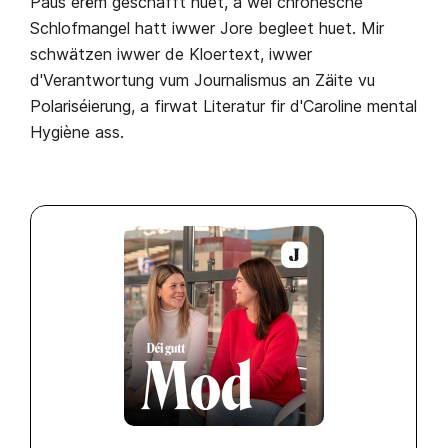
Paus erëm geschafft huet, a wéi chronesche
Schlofmangel hatt iwwer Jore begleet huet. Mir
schwätzen iwwer de Kloertext, iwwer
d'Verantwortung vum Journalismus an Zäite vu
Polariséierung, a firwat Literatur fir d'Caroline mental
Hygiène ass.