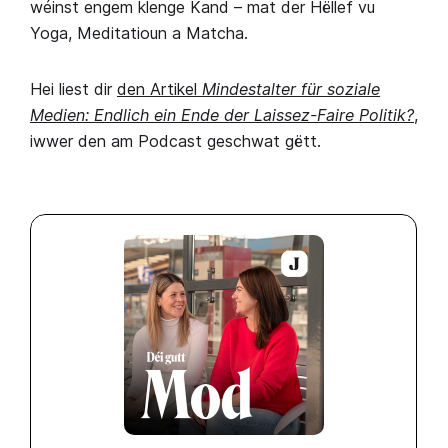
wéinst engem klenge Kand – mat der Hëllef vu
Yoga, Meditatioun a Matcha.
Hei liest dir
den Artikel
Mindestalter für soziale
Medien: Endlich ein Ende der Laissez-Faire Politik?
,
iwwer den am Podcast geschwat gëtt.