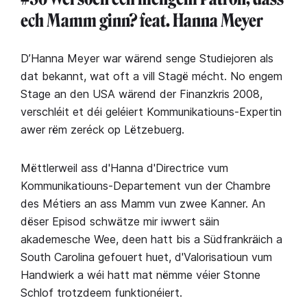
ech Mamm ginn? feat. Hanna Meyer
D’Hanna Meyer war wärend senge Studiejoren als
dat bekannt, wat oft a vill Stagë mécht. No engem
Stage an den USA wärend der Finanzkris 2008,
verschléit et déi geléiert Kommunikatiouns-Expertin
awer rëm zeréck op Lëtzebuerg.
Mëttlerweil ass d'Hanna d'Directrice vum
Kommunikatiouns-Departement vun der Chambre
des Métiers an ass Mamm vun zwee Kanner. An
dëser Episod schwätze mir iwwert säin
akademesche Wee, deen hatt bis a Südfrankräich a
South Carolina gefouert huet, d'Valorisatioun vum
Handwierk a wéi hatt mat nëmme véier Stonne
Schlof trotzdeem funktionéiert.