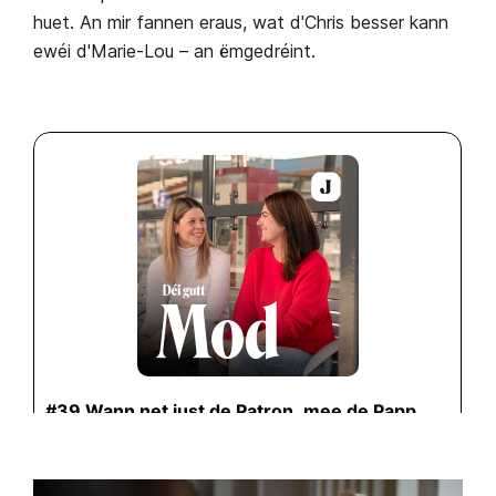
huet. An mir fannen eraus, wat d'Chris besser kann
ewéi d'Marie-Lou – an ëmgedréint.