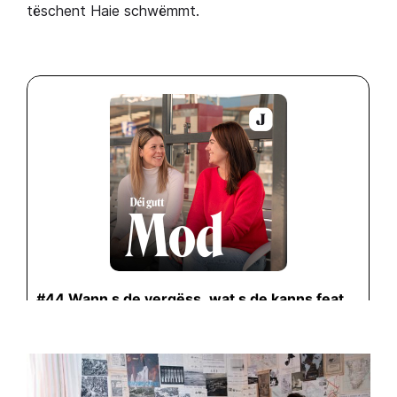
tëschent Haie schwëmmt.