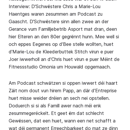
Interview: D'Schwëstere Chris a Marie-Lou
Haentges waren zesummen am Podcast zu
Gaascht.
D'Schwëstere sinn allen zwee an der
Gerance vum Familljebetrib Asport mat dran, deen
hier Elteren an den 80er gegrënnt hunn. Mee well si
och eppes Eegenes op d'Bee stelle wollten, huet
d'Marie-Lou de Kleederbuttek Stitch virun e puer
Joer iwwerholl an d'Chris huet virun e puer Méint de
Fitnessstudio Omonia um Houwald opgemaach.
Am Podcast schwätzen si oppen iwwert déi haart
Zäit nom dout vun hirem Papp, an där d'Entreprise
huet misse weider dréien an sech nei opstellen.
Doduerch si si als Famill awer nach méi enk
zesummegeréckelt. Et geet ëm dat schlecht
Gewëssen, dat een huet, wann een net schafft a
wat déi permanent Erreechbarkeet do mat ze dinn