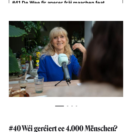
#40 Wéi geréiert ee 4.000 Mënschen?