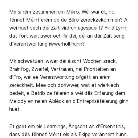
Mir si rëm zesummen um Mikro. Wéi war et, no
fënnef Méint erëm op de Büro zeréckzekommen? A
wéi huet sech déi Zäit virdrun ugespuert? Fir d’Lynn,
dat fort war, awer och fir déi, déi an där Zäit seng
d'Verantwortung iwwerholl hunn?
Mir schwätzen iwwer déi éischt Wochen zréck,
Brainfog, Zweifel, Vertrauen, nei Prioritéiten an
d'Fro, wéi ee Verantwortung ofgëtt an erëm
zeréckhëlt. Mee och doriwwer, wat et wierklech
bedeit, e Betrib ze féieren a wéi dës Erfarung dem
Melody en neien Abléck an d'Entreprisëféierung ginn
huet.
Et geet ëm eis Learnings, Ängscht an d'Erkenntnis,
dass dës fënnef Méint eis als Ekipp verännert hunn.