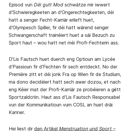
Episod vun
Déi gutt Mod
schwätze mir iwwert
d’Schwieregkeeten an d'Ongerechtegkeeten, déi
hatt a senger Fecht-Karriär erlieft huet,
d'Olympesch Spiller, fir déi hatt wärend senger
Schwangerschaft trainéiert huet a säi Bezuch zu
Sport haut – wou hatt net méi Profi-Fechterin ass.
D'Lis Fautsch huet duerch eng Optioun am Lycée
d'Passioun fir d'Fechten fir sech entdeckt. No der
Première zitt et déi jonk Fra op Wien fir de Studium,
ma dono decidéiert hatt sech awer dozou, et nach
eng Kéier mat der Profi-Karriär ze probéieren a gëtt
Sportzaldotin. Haut ass d'Lis Fautsch Responsabel
vun der Kommunikatioun vum COSL an huet dräi
Kanner.
Hei liest dir
den Artikel
Menstruation und Sport –