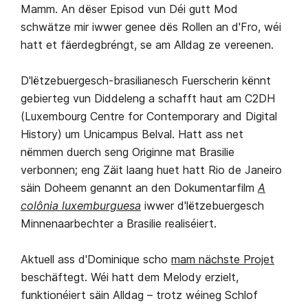
Mamm. An dëser Episod vun Déi gutt Mod
schwätze mir iwwer genee dës Rollen an d'Fro, wéi
hatt et fäerdegbréngt, se am Alldag ze vereenen.
D'lëtzebuergesch-brasilianesch Fuerscherin kënnt
gebierteg vun Diddeleng a schafft haut am C2DH
(Luxembourg Centre for Contemporary and Digital
History) um Unicampus Belval. Hatt ass net
nëmmen duerch seng Originne mat Brasilie
verbonnen; eng Zäit laang huet hatt Rio de Janeiro
säin Doheem genannt an den Dokumentarfilm
A
colônia luxemburguesa
iwwer d'lëtzebuergesch
Minnenaarbechter a Brasilie realiséiert.
Aktuell ass d'Dominique scho
mam nächste Projet
beschäftegt. Wéi hatt dem Melody erzielt,
funktionéiert säin Alldag – trotz wéineg Schlof