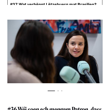
#36 Wéi soen ech mengem Patron, dass