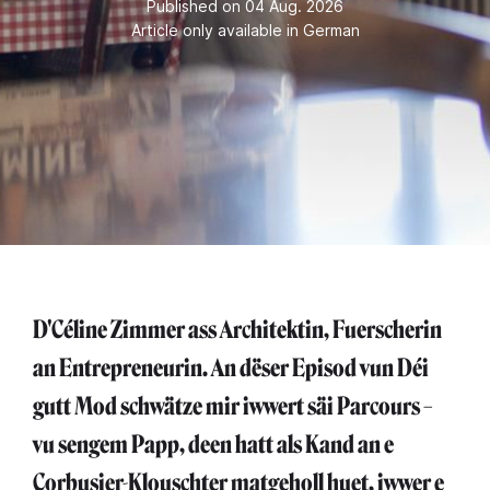
Published on 04 Aug. 2026
Article only available in German
D'Céline Zimmer ass Architektin, Fuerscherin
an Entrepreneurin. An dëser Episod vun Déi
gutt Mod schwätze mir iwwert säi Parcours –
vu sengem Papp, deen hatt als Kand an e
Corbusier-Klouschter matgeholl huet, iwwer e