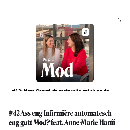
#42 Ass eng Infirmière automatesch
eng gutt Mod? feat. Anne-Marie Hanff