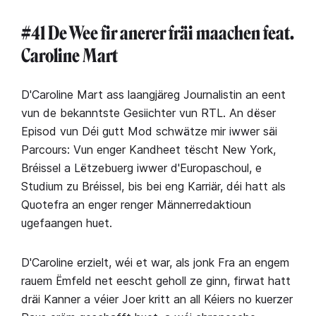
#41 De Wee fir anerer fräi maachen feat.
Caroline Mart
D'Caroline Mart ass laangjäreg Journalistin an eent
vun de bekanntste Gesiichter vun RTL. An dëser
Episod vun Déi gutt Mod schwätze mir iwwer säi
Parcours: Vun enger Kandheet tëscht New York,
Bréissel a Lëtzebuerg iwwer d'Europaschoul, e
Studium zu Bréissel, bis bei eng Karriär, déi hatt als
Quotefra an enger renger Männerredaktioun
ugefaangen huet.
D'Caroline erzielt, wéi et war, als jonk Fra an engem
rauem Ëmfeld net eescht geholl ze ginn, firwat hatt
dräi Kanner a véier Joer kritt an all Kéiers no kuerzer