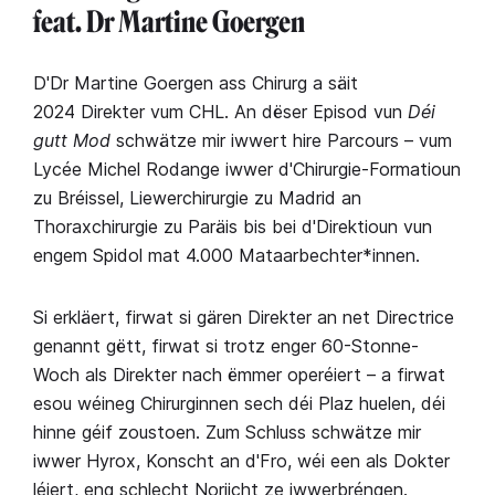
feat. Dr Martine Goergen
D'Dr Martine Goergen ass Chirurg a säit
2024 Direkter vum CHL. An dëser Episod vun
Déi
gutt Mod
schwätze mir iwwert hire Parcours – vum
Lycée Michel Rodange iwwer d'Chirurgie-Formatioun
zu Bréissel, Liewerchirurgie zu Madrid an
Thoraxchirurgie zu Paräis bis bei d'Direktioun vun
engem Spidol mat 4.000 Mataarbechter*innen.
Si erkläert, firwat si gären Direkter an net Directrice
genannt gëtt, firwat si trotz enger 60-Stonne-
Woch als Direkter nach ëmmer operéiert – a firwat
esou wéineg Chirurginnen sech déi Plaz huelen, déi
hinne géif zoustoen. Zum Schluss schwätze mir
iwwer Hyrox, Konscht an d'Fro, wéi een als Dokter
léiert, eng schlecht Noriicht ze iwwerbréngen.