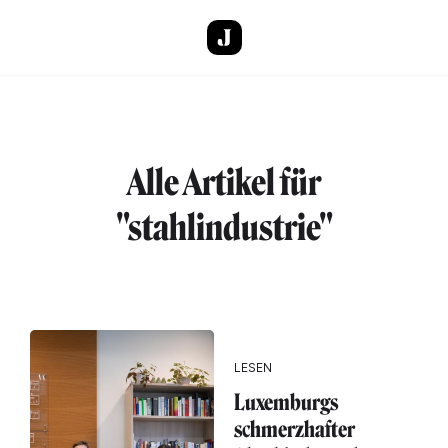
Direkt zum Inhalt
Alle Artikel für
"stahlindustrie"
LESEN
Luxemburgs
schmerzhafter