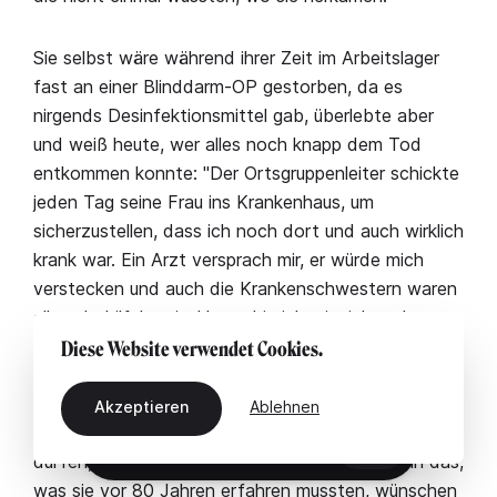
Sie selbst wäre während ihrer Zeit im Arbeitslager
fast an einer Blinddarm-OP gestorben, da es
nirgends Desinfektionsmittel gab, überlebte aber
und weiß heute, wer alles noch knapp dem Tod
entkommen konnte: "Der Ortsgruppenleiter schickte
jeden Tag seine Frau ins Krankenhaus, um
sicherzustellen, dass ich noch dort und auch wirklich
krank war. Ein Arzt versprach mir, er würde mich
verstecken und auch die Krankenschwestern waren
alle sehr hilfsbereit. Heute bin ich mir sicher, dass
eine von ihnen gar keine Pflegekraft, sondern Jüdin
Diese Website verwendet Cookies.
war, die man so versteckte. Das waren die
Heldentaten des Krieges." Heldentaten, aber auch
Akzeptieren
Ablehnen
Schicksale, die nicht in Vergessenheit geraten
DE
dürfen, dies betonen alle noch Lebenden, denn das,
was sie vor 80 Jahren erfahren mussten, wünschen