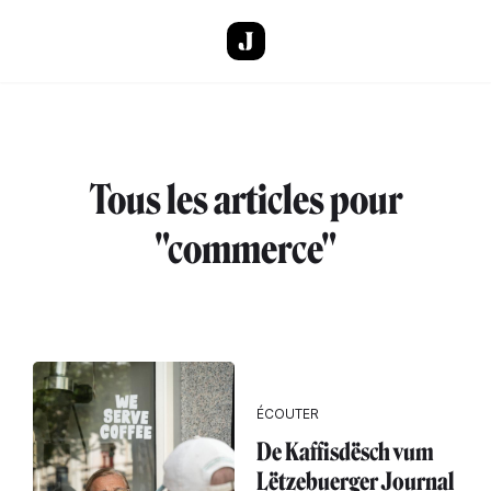
Aller au contenu principal
Tous les articles pour
"commerce"
ÉCOUTER
De Kaffisdësch vum
Lëtzebuerger Journal