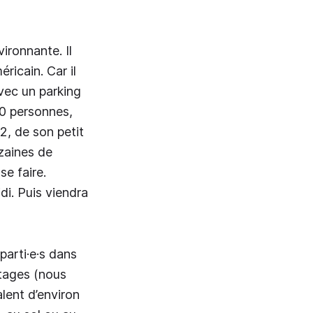
ironnante. Il
ricain. Car il
vec un parking
00 personnes,
2, de son petit
izaines de
se faire.
di. Puis viendra
parti·e·s dans
étages (nous
lent d’environ