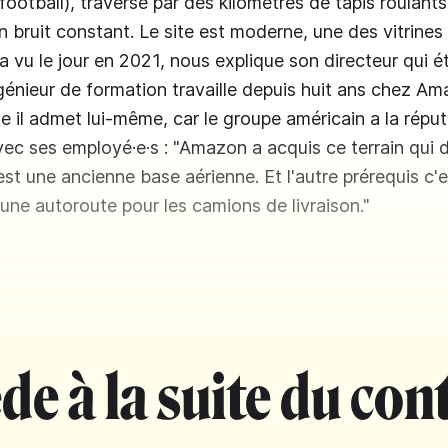
 football), traversé par des kilomètres de tapis roulants
n bruit constant. Le site est moderne, une des vitrine
 vu le jour en 2021, nous explique son directeur qui ét
ingénieur de formation travaille depuis huit ans chez A
il admet lui-même, car le groupe américain a la réput
vec ses employé·e·s : "Amazon a acquis ce terrain qui d
st une ancienne base aérienne. Et l'autre prérequis c'e
une autoroute pour les camions de livraison."
de à la suite du con