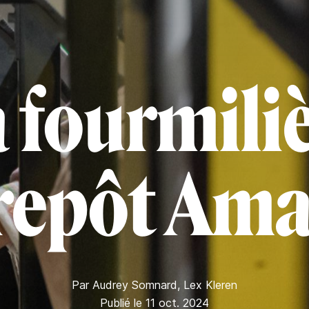
 fourmili
repôt Am
Par
Audrey Somnard
,
Lex Kleren
Publié le 11 oct. 2024