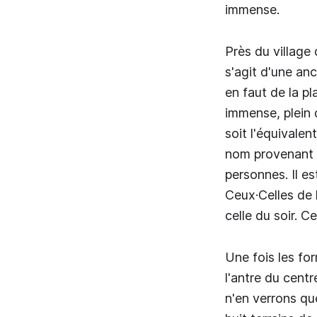
immense.
Près du village
s'agit d'une anc
en faut de la p
immense, plein d
soit l'équivale
nom provenant d
personnes. Il e
Ceux·Celles de l
celle du soir. Ce
Une fois les for
l'antre du cent
n'en verrons qu