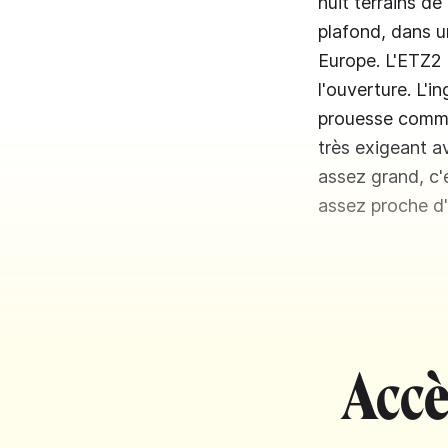
huit terrains de
plafond, dans u
Europe. L'ETZ2 a
l'ouverture. L'
prouesse comme 
très exigeant a
assez grand, c'e
assez proche d'
Accè