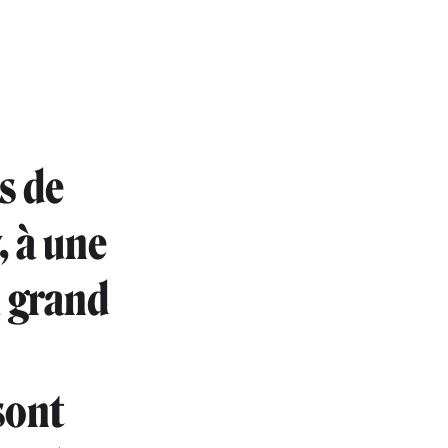
s de
, à une
u grand
sont