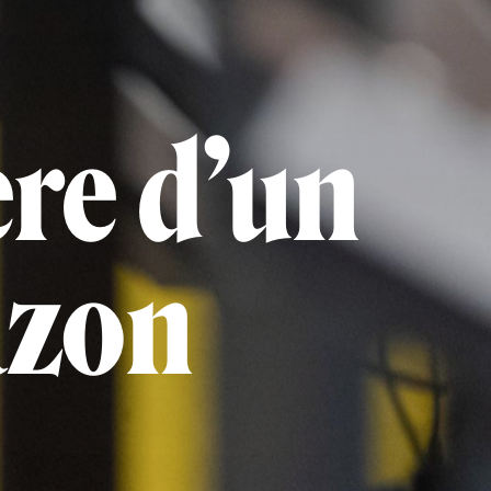
ère d’un
azon