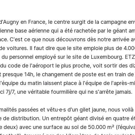
 d'Augny en France, le centre surgit de la campagne env
ienne base aérienne qui a été rachetée par le géant amé
lace. C'est ce que nous découvrons dès notre arrivée a
e voitures. Il faut dire que le site emploie plus de 4.0
nt du personnel employé sur le site de Luxembourg. ETZ
u code de l'aéroport le plus proche, voit sortir des d
st presque 14h, le changement de poste est en train de 
'équipe du matin laissent place à l'équipe de l'après-mi
ci 7j/7, une véritable fourmilière qui ne s'arrête jamais.
malités passées et vêtu·e·s d'un gilet jaune, nous voilà 
re de distribution. Un entrepôt géant divisé en quatre 
e deux) avec une surface au sol de 50.000 m² (l’équiva