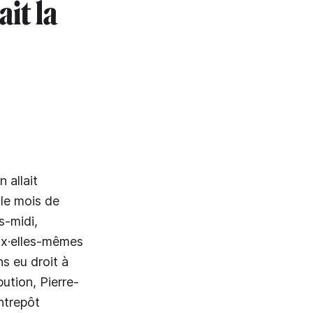
it la
 allait
 le mois de
s-midi,
ux·elles-mêmes
ns eu droit à
ution, Pierre-
ntrepôt