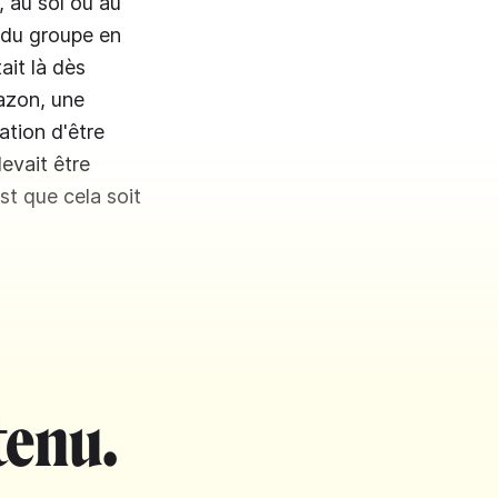
, au sol ou au
s du groupe en
ait là dès
mazon, une
ation d'être
evait être
st que cela soit
tenu.