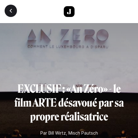
Aller au contenu principal
EXCLUSIF : «An Zéro» - le
film ARTE désavoué par sa
propre réalisatrice
Par
Bill Wirtz
,
Misch Pautsch