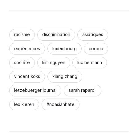
racisme
discrimination
asiatiques
expériences
luxembourg
corona
société
kim nguyen
luc hermann
vincent koks
xiang zhang
lëtzebuerger journal
sarah raparoli
lex kleren
#noasianhate