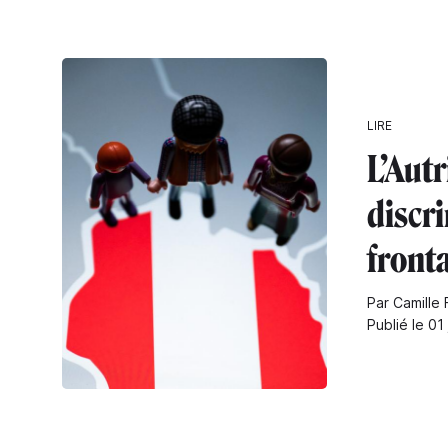
LIRE
L’Autr
discr
fronta
Par Camille 
Publié le 01 