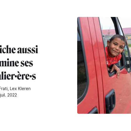
iche aussi
imine ses
lier·ère·s
Frati, Lex Kleren
juil. 2022