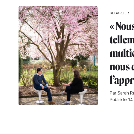
REGARDER
« Nou
telle
multic
nous 
l’appr
Par Sarah Ra
Publié le 14