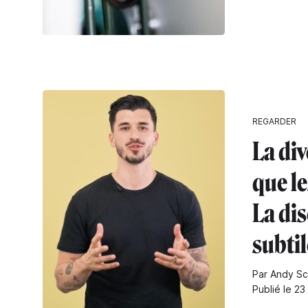
REGARDER
La div
que le
La di
subtil
Par Andy S
Publié le 23