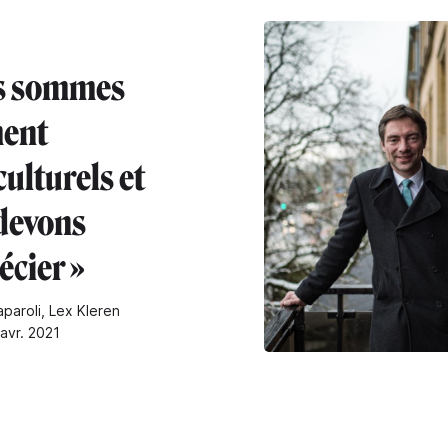
s sommes
ment
ulturels et
devons
écier »
paroli, Lex Kleren
 avr. 2021