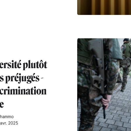
ersité plutôt
s préjugés -
scrimination
e
chammo
 avr. 2025