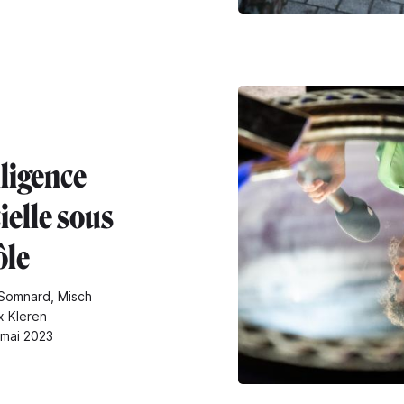
lligence
cielle sous
ôle
Somnard, Misch
x Kleren
 mai 2023