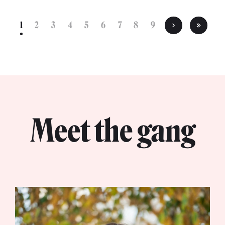
1
2
3
4
5
6
7
8
9
Meet the gang