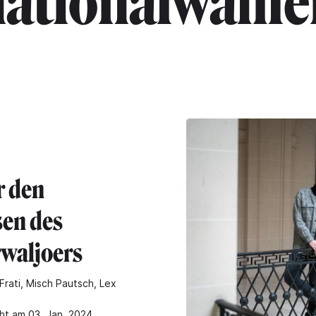
nationalwahle
r den
sen des
waljoers
Frati, Misch Pautsch, Lex
cht am 03. Jan. 2024