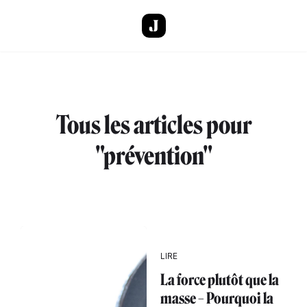
Aller au contenu principal
Tous les articles pour
"prévention"
LIRE
La force plutôt que la
masse – Pourquoi la