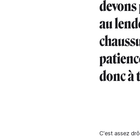
devons 
au lend
chaussu
patience
donc à 
C'est assez drôl