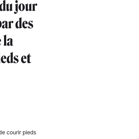
du jour
par des
 la
ieds et
de courir pieds