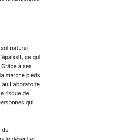
 sol naturel
'épaissit, ce qui
. Grâce à ses
 la marche pieds
e au Laboratoire
de risque de
personnes qui
e de
s le désert et