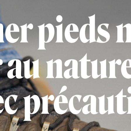
er pieds n
 au natur
ec précaut