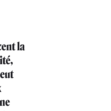
ent la
ité,
peut
x
 ne