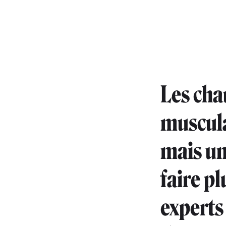
Les cha
muscula
mais un
faire p
experts