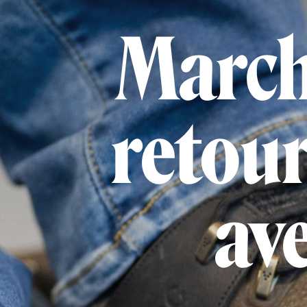
March
retour
av