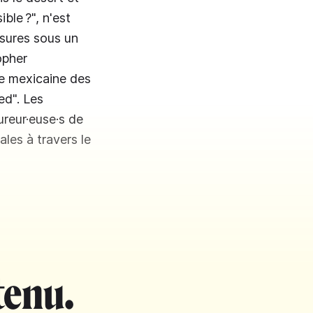
ble ?", n'est
ssures sous un
opher
ne mexicaine des
ed". Les
reur·euse·s de
ales à travers le
tenu.