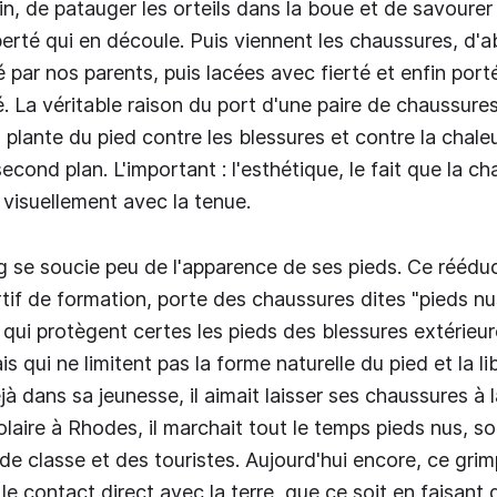
din, de patauger les orteils dans la boue et de savoure
berté qui en découle. Puis viennent les chaussures, d'a
é par nos parents, puis lacées avec fierté et enfin po
. La véritable raison du port d'une paire de chaussures,
 plante du pied contre les blessures et contre la chaleu
econd plan. L'important : l'esthétique, le fait que la c
 visuellement avec la tenue.
se soucie peu de l'apparence de ses pieds. Ce rééduc
tif de formation, porte des chaussures dites "pieds nus
qui protègent certes les pieds des blessures extérieu
is qui ne limitent pas la forme naturelle du pied et la l
 dans sa jeunesse, il aimait laisser ses chaussures à 
laire à Rhodes, il marchait tout le temps pieds nus, so
e classe et des touristes. Aujourd'hui encore, ce gri
le contact direct avec la terre, que ce soit en faisant