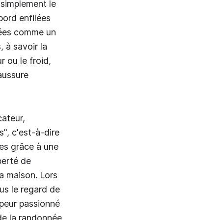
r simplement le
bord enfilées
rtées comme un
 à savoir la
r ou le froid,
haussure
ateur,
", c'est-à-dire
res grâce à une
iberté de
la maison. Lors
us le regard de
mpeur passionné
 de la randonnée