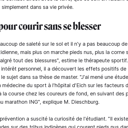
u simplement dans sa vie privée.
 pour courir sans se blesser
eaucoup de saleté sur le sol et il n'y a pas beaucoup de
idienne, mais plus on marche pieds nus, plus la corne s
lgré tout des blessures", estime le thérapeute sportif
intérêt personnel, il a découvert les effets positifs de
é le sujet dans sa thèse de master. "J'ai mené une étud
 médecine du sport à l'hôpital d'Eich sur les facteurs 
 à la course chez les coureurs de fond, en suivant des 
au marathon ING", explique M. Dieschburg.
prévention a suscité la curiosité de l'étudiant. "Il exist
es sur des tribus indigènes qui courent pieds nus dan