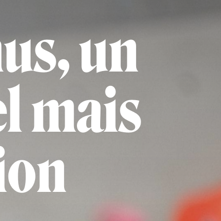
us, un
el mais
ion